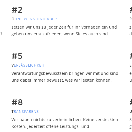
#2
O
HNE WENN UND ABER
R
setzen wir uns zu jeder Zeit für Ihr Vorhaben ein und
z
“!
geben uns erst zufrieden, wenn Sie es auch sind.
d
#5
V
ERLÄSSLICHKEIT
E
Verantwortungsbewusstsein bringen wir mit und sind
e
uns dabei immer bewusst, was wir leisten können.
u
#8
T
RANSPARENZ
Wir haben nichts zu verheimlichen. Keine versteckten
S
Kosten. Jederzeit offene Leistungs- und
g