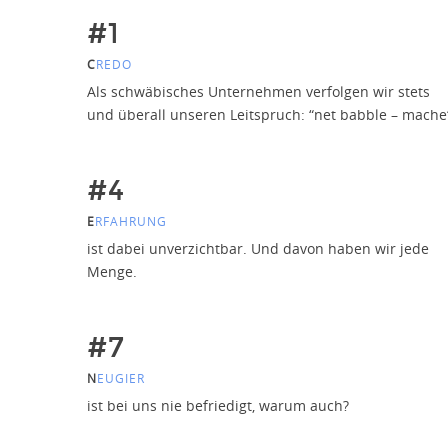
#1
C
REDO
Als schwäbisches Unternehmen verfolgen wir stets
und überall unseren Leitspruch: “net babble – mache
#4
E
RFAHRUNG
ist dabei unverzichtbar. Und davon haben wir jede
Menge.
#7
N
EUGIER
ist bei uns nie befriedigt, warum auch?