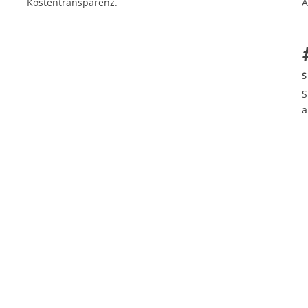
Kostentransparenz.
A
S
S
a