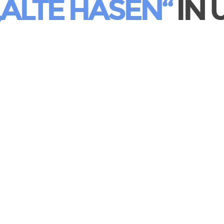
„ALTE HASEN“
IN