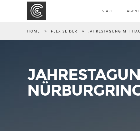
START
AGENT
»
»
HOME
FLEX SLIDER
JAHRESTAGUNG MIT HA
JAHRESTAGUN
NÜRBURGRING